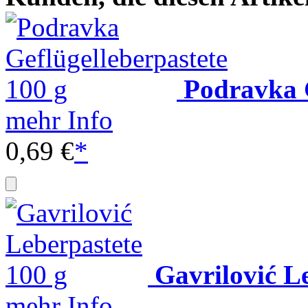
Podravka G
mehr Info
0,69 €
*
Gavrilović L
mehr Info