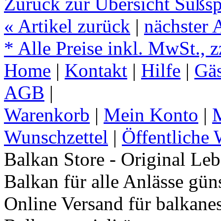
Zurück zur Übersicht Süßsp
«
Artikel zurück
|
nächster 
* Alle Preise inkl. MwSt., 
Home
|
Kontakt
|
Hilfe
|
Gä
AGB
|
Warenkorb
|
Mein Konto
|
M
Wunschzettel
|
Öffentliche 
Balkan Store - Original Le
Balkan für alle Anlässe gün
Online Versand für balkane