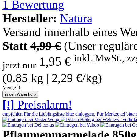
1
Bewertung
Hersteller:
Natura
Versand innerhalb eines We
Statt
4,99 €
(Unser reguläre
inkl. MwSt., zz
1,95 €
jetzt nur
(0.85 kg | 2,29 €/kg)
Menge:
[!]
Preisalarm!
empfehlen
Für die Lieblingsliste bitte einloggen.
Für Merkzettel bitte 
Pflaumenmarmelade 850g