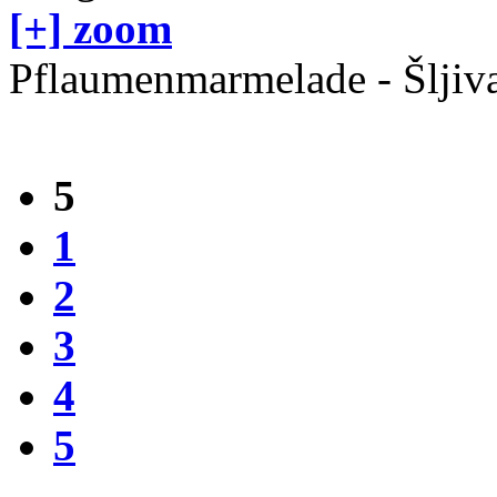
[+] zoom
Pflaumenmarmelade - Šlji
5
1
2
3
4
5