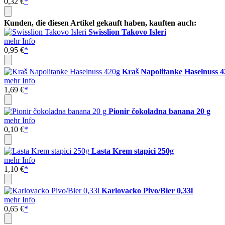
0,32 €
*
Kunden, die diesen Artikel gekauft haben, kauften auch:
Swisslion Takovo Isleri
mehr Info
0,95 €
*
Kraš Napolitanke Haselnuss 
mehr Info
1,69 €
*
Pionir čokoladna banana 20 g
mehr Info
0,10 €
*
Lasta Krem stapici 250g
mehr Info
1,10 €
*
Karlovacko Pivo/Bier 0,33l
mehr Info
0,65 €
*