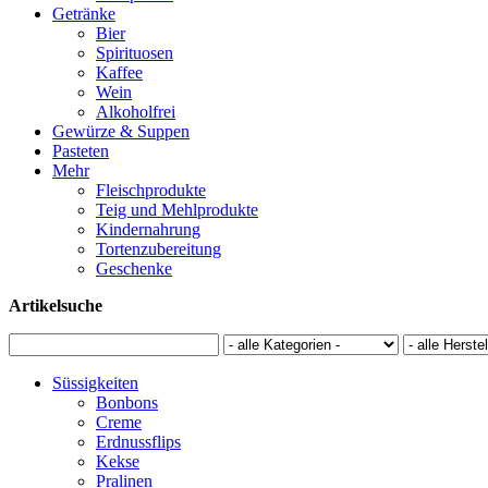
Getränke
Bier
Spirituosen
Kaffee
Wein
Alkoholfrei
Gewürze & Suppen
Pasteten
Mehr
Fleischprodukte
Teig und Mehlprodukte
Kindernahrung
Tortenzubereitung
Geschenke
Artikelsuche
Süssigkeiten
Bonbons
Creme
Erdnussflips
Kekse
Pralinen