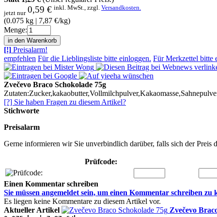
inkl. MwSt., zzgl.
Versandkosten.
0,59 €
jetzt nur
(0.075 kg | 7,87 €/kg)
Menge:
[!]
Preisalarm!
empfehlen
Für die Lieblingsliste bitte einloggen.
Für Merkzettel bitte 
Zvečevo Braco Schokolade 75g
Zutaten:Zucker,kakaobutter,Vollmilchpulver,Kakaomasse,Sahnepulver,
[?] Sie haben Fragen zu diesem Artikel?
Stichworte
Preisalarm
Gerne informieren wir Sie unverbindlich darüber, falls sich der Preis 
Prüfcode:
Einen Kommentar schreiben
Sie müssen
angemeldet
sein, um einen Kommentar schreiben zu 
Es liegen keine Kommentare zu diesem Artikel vor.
Aktueller Artikel
Zvečevo Braco