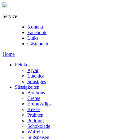
Service
Kontakt
Facebook
Links
Gästebuch
Home
Feinkost
Ajvar
Lutenica
Sonstiges
Süssigkeiten
Bonbons
Creme
Erdnussflips
Kekse
Pralinen
Pudding
Schokolade
Waffeln
Süßspeisen