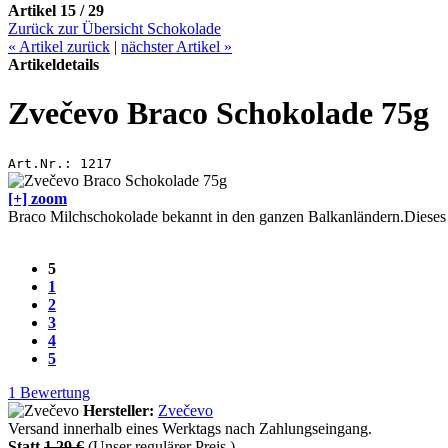
Artikel 15 / 29
Zurück zur Übersicht Schokolade
«
Artikel zurück
|
nächster Artikel
»
Artikeldetails
Zvečevo Braco Schokolade 75g
Art.Nr.:
1217
[+] zoom
Braco Milchschokolade bekannt in den ganzen Balkanländern.Dieses P
5
1
2
3
4
5
1
Bewertung
Hersteller:
Zvečevo
Versand innerhalb eines Werktags nach Zahlungseingang.
Statt
1,29 €
(Unser regulärer Preis.)