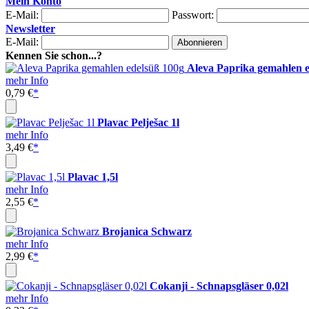
Mein Konto
E-Mail:
Passwort:
Newsletter
E-Mail:
Kennen Sie schon...?
Aleva Paprika gemahlen e
mehr Info
0,79 €
*
Plavac Pelješac 1l
mehr Info
3,49 €
*
Plavac 1,5l
mehr Info
2,55 €
*
Brojanica Schwarz
mehr Info
2,99 €
*
Cokanji - Schnapsgläser 0,02l
mehr Info