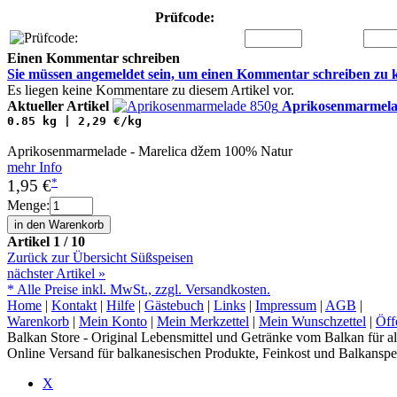
Prüfcode:
Einen Kommentar schreiben
Sie müssen
angemeldet
sein, um einen Kommentar schreiben zu 
Es liegen keine Kommentare zu diesem Artikel vor.
Aktueller Artikel
Aprikosenmarmela
0.85 kg | 2,29 €/kg
Aprikosenmarmelade - Marelica džem 100% Natur
mehr Info
*
1,95 €
Menge:
Artikel 1 / 10
Zurück zur Übersicht Süßspeisen
nächster Artikel
»
* Alle Preise inkl. MwSt., zzgl. Versandkosten.
Home
|
Kontakt
|
Hilfe
|
Gästebuch
|
Links
|
Impressum
|
AGB
|
Warenkorb
|
Mein Konto
|
Mein Merkzettel
|
Mein Wunschzettel
|
Öff
Balkan Store - Original Lebensmittel und Getränke vom Balkan für al
Online Versand für balkanesischen Produkte, Feinkost und Balkanspez
X