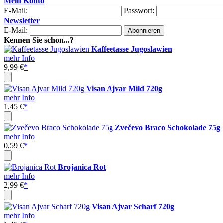
Mein Konto
E-Mail:
Passwort:
Newsletter
E-Mail:
Kennen Sie schon...?
Kaffeetasse Jugoslawien
mehr Info
9,99 €
*
Visan Ajvar Mild 720g
mehr Info
1,45 €
*
Zvečevo Braco Schokolade 75g
mehr Info
0,59 €
*
Brojanica Rot
mehr Info
2,99 €
*
Visan Ajvar Scharf 720g
mehr Info