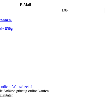
E-Mail
können.
de 850g
entliche Wunschzettel
le Anlässe günstig online kaufen
ialitäten