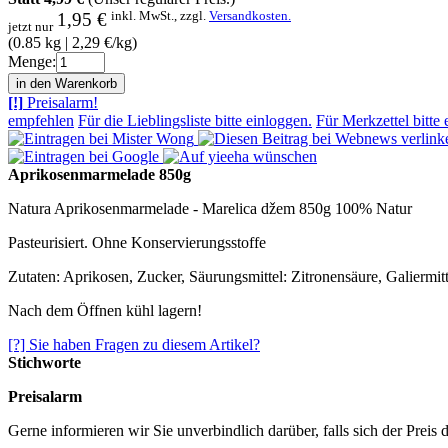
inkl. MwSt., zzgl.
Versandkosten.
1,95 €
jetzt nur
(0.85 kg | 2,29 €/kg)
Menge:
[!]
Preisalarm!
empfehlen
Für die Lieblingsliste bitte einloggen.
Für Merkzettel bitte 
Aprikosenmarmelade 850g
Natura Aprikosenmarmelade - Marelica džem 850g 100% Natur
Pasteurisiert. Ohne Konservierungsstoffe
Zutaten: Aprikosen, Zucker, Säurungsmittel: Zitronensäure, Galiermit
Nach dem Öffnen kühl lagern!
[?] Sie haben Fragen zu diesem Artikel?
Stichworte
Preisalarm
Gerne informieren wir Sie unverbindlich darüber, falls sich der Preis 