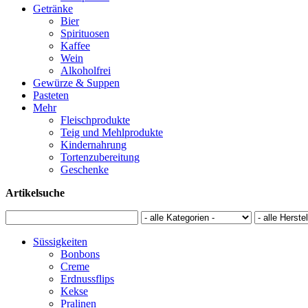
Getränke
Bier
Spirituosen
Kaffee
Wein
Alkoholfrei
Gewürze & Suppen
Pasteten
Mehr
Fleischprodukte
Teig und Mehlprodukte
Kindernahrung
Tortenzubereitung
Geschenke
Artikelsuche
Süssigkeiten
Bonbons
Creme
Erdnussflips
Kekse
Pralinen