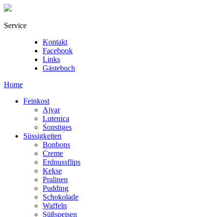
Service
Kontakt
Facebook
Links
Gästebuch
Home
Feinkost
Ajvar
Lutenica
Sonstiges
Süssigkeiten
Bonbons
Creme
Erdnussflips
Kekse
Pralinen
Pudding
Schokolade
Waffeln
Süßspeisen