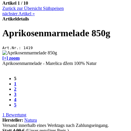
Artikel 1 / 10
Zurück zur Übersicht Süßspeisen
nächster Artikel
»
Artikeldetails
Aprikosenmarmelade 850g
Art.Nr.:
1419
[+] zoom
Aprikosenmarmelade - Marelica džem 100% Natur
5
1
2
3
4
5
1
Bewertung
Hersteller:
Natura
Versand innerhalb eines Werktags nach Zahlungseingang.
Statt
4,99 €
(Unser regulärer Preis.)