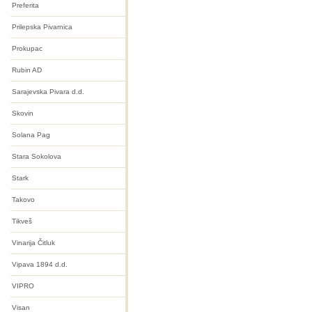
Preferita
Prilepska Pivarnica
Prokupac
Rubin AD
Sarajevska Pivara d.d.
Skovin
Solana Pag
Stara Sokolova
Stark
Takovo
Tikveš
Vinarija Čitluk
Vipava 1894 d.d.
VIPRO
Visan