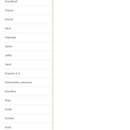
Gavrilović
Grand
Grozd
Hina
Imperijal
Jadro
Jaffa
Jami
Kapela d.d.
Karlovačka pivovara
Karolina
Klas
Kolid
Košaki
Kraš