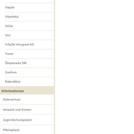
Vispak
Vitaminka
Voćar
Vori
Vršački Vinogradi AD
Yumis
Žitoprerada DM
Zvečevo
Ðakovština
Informationen
Datenschutz
Versand und Kosten
Jugendschutzgesetz
Pflichtpfand