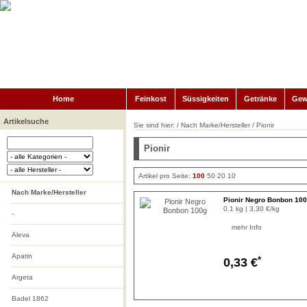
Home
Feinkost
Süssigkeiten
Getränke
Gew
Artikelsuche
Sie sind hier: /
Nach Marke/Hersteller
/
Pionir
Pionir
Artikel pro Seite:
100
50
20
10
Nach Marke/Hersteller
Pionir Negro Bonbon 10
0.1 kg | 3,30 €/kg
-
mehr Info
Aleva
Apatin
*
0,33 €
Argeta
Badel 1862