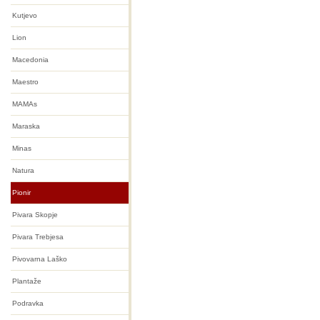
Kutjevo
Lion
Macedonia
Maestro
MAMAs
Maraska
Minas
Natura
Pionir
Pivara Skopje
Pivara Trebjesa
Pivovarna Laško
Plantaže
Podravka