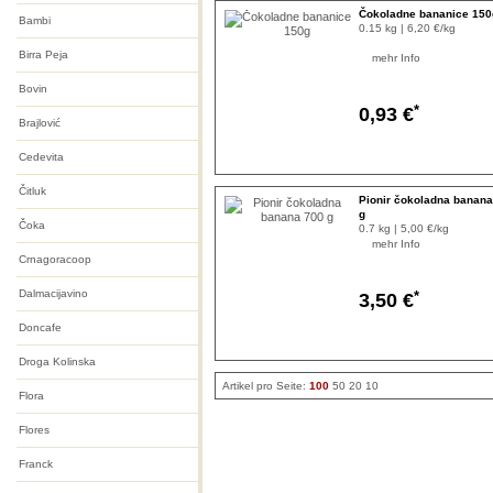
Čokoladne bananice 150
Bambi
0.15 kg | 6,20 €/kg
Birra Peja
mehr Info
Bovin
*
0,93 €
Brajlović
Cedevita
Čitluk
Pionir čokoladna banana
g
Čoka
0.7 kg | 5,00 €/kg
mehr Info
Crnagoracoop
Dalmacijavino
*
3,50 €
Doncafe
Droga Kolinska
Artikel pro Seite:
100
50
20
10
Flora
Flores
Franck