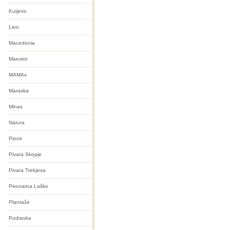
Kutjevo
Lion
Macedonia
Maestro
MAMAs
Maraska
Minas
Natura
Pionir
Pivara Skopje
Pivara Trebjesa
Pivovarna Laško
Plantaže
Podravka