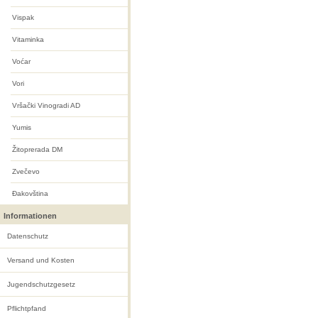
Vispak
Vitaminka
Voćar
Vori
Vršački Vinogradi AD
Yumis
Žitoprerada DM
Zvečevo
Ðakovština
Informationen
Datenschutz
Versand und Kosten
Jugendschutzgesetz
Pflichtpfand