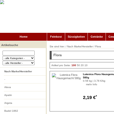
Home
Feinkost
Süssigkeiten
Getränke
Gew
Artikelsuche
Sie sind hier: /
Nach Marke/Hersteller
/
Flora
Flora
Artikel pro Seite:
100
50
20
10
Nach Marke/Hersteller
Lutenica Flora Hausgem
580g
-
0.58 kg | 3,78 €/kg
mehr Info
Aleva
Apatin
*
2,19 €
Argeta
Badel 1862