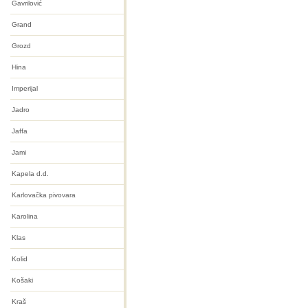
Gavrilović
Grand
Grozd
Hina
Imperijal
Jadro
Jaffa
Jami
Kapela d.d.
Karlovačka pivovara
Karolina
Klas
Kolid
Košaki
Kraš