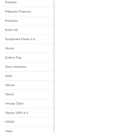
Preferita
Prilepska Pivarnica
Prokupac
Rubin AD
Sarajevska Pivara d.d.
Skovin
Solana Pag
Stara Sokolova
Stark
Takovo
Tikveš
Vinarija Čitluk
Vipava 1894 d.d.
VIPRO
Visan