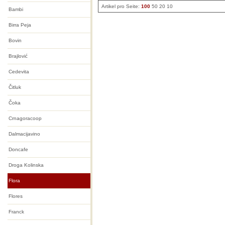
Artikel pro Seite:
100
50
20
10
Bambi
Birra Peja
Bovin
Brajlović
Cedevita
Čitluk
Čoka
Crnagoracoop
Dalmacijavino
Doncafe
Droga Kolinska
Flora
Flores
Franck