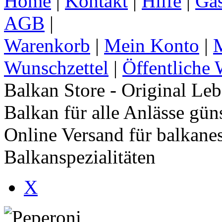
Home
|
Kontakt
|
Hilfe
|
Gä
AGB
|
Warenkorb
|
Mein Konto
|
M
Wunschzettel
|
Öffentliche 
Balkan Store - Original Le
Balkan für alle Anlässe gün
Online Versand für balkane
Balkanspezialitäten
X