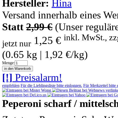
Hersteller:
Hina
Versand innerhalb eines We
Statt
2,99 €
(Unser reguläre
inkl. MwSt., zz
1,25 €
jetzt nur
(0.65 kg | 1,92 €/kg)
Menge:
[!]
Preisalarm!
empfehlen
Für die Lieblingsliste bitte einloggen.
Für Merkzettel bitte 
Peperoni scharf / mittelsc