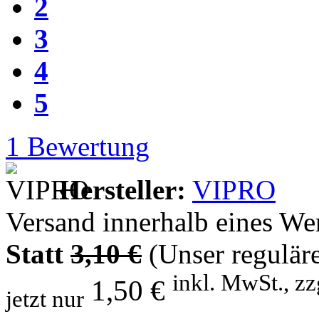
2
3
4
5
1
Bewertung
Hersteller:
VIPRO
Versand innerhalb eines We
Statt
3,10 €
(Unser reguläre
inkl. MwSt., zz
1,50 €
jetzt nur