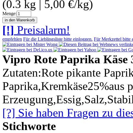
(0.3 kg | 5,00 €/kg)
Menge:
[!]
Preisalarm!
empfehlen
Für die Lieblingsliste bitte einloggen.
Für Merkzettel bitte 
Vipro Rote Paprika Käse 
Zutaten:Rote pikante Papri
Paprika,Kremkäse25%aus pf
Erzeugung,Essig,Salz,Stabi
[?] Sie haben Fragen zu die
Stichworte