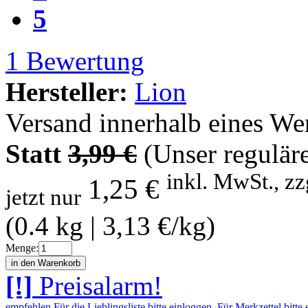
5
1
Bewertung
Hersteller:
Lion
Versand innerhalb eines We
Statt
3,99 €
(Unser reguläre
inkl. MwSt., zz
1,25 €
jetzt nur
(0.4 kg | 3,13 €/kg)
Menge:
[!]
Preisalarm!
empfehlen
Für die Lieblingsliste bitte einloggen.
Für Merkzettel bitte 