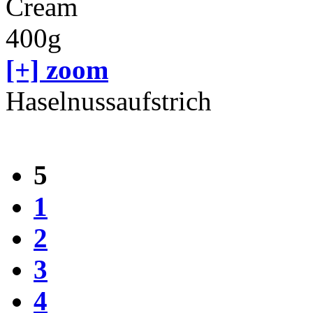
[+] zoom
Haselnussaufstrich
5
1
2
3
4