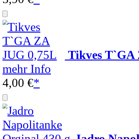
Tikves T`GA
mehr Info
4,00 €
*
Jadro Napol