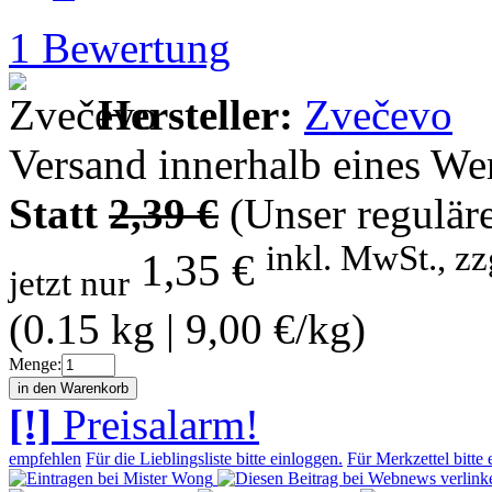
1
Bewertung
Hersteller:
Zvečevo
Versand innerhalb eines We
Statt
2,39 €
(Unser reguläre
inkl. MwSt., zz
1,35 €
jetzt nur
(0.15 kg | 9,00 €/kg)
Menge:
[!]
Preisalarm!
empfehlen
Für die Lieblingsliste bitte einloggen.
Für Merkzettel bitte 