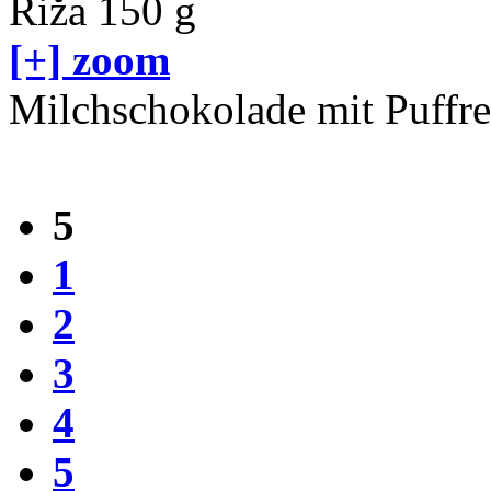
[+] zoom
Milchschokolade mit Puffre
5
1
2
3
4
5