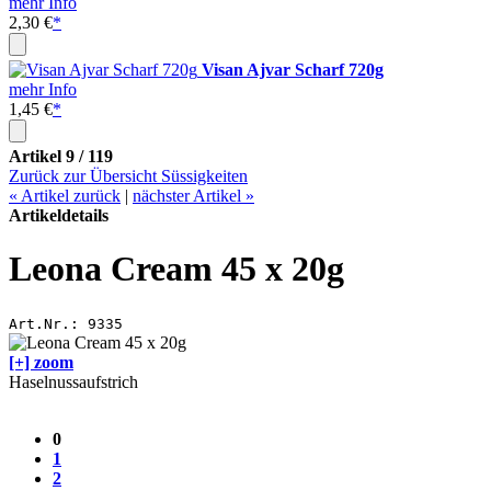
mehr Info
2,30 €
*
Visan Ajvar Scharf 720g
mehr Info
1,45 €
*
Artikel 9 / 119
Zurück zur Übersicht Süssigkeiten
«
Artikel zurück
|
nächster Artikel
»
Artikeldetails
Leona Cream 45 x 20g
Art.Nr.:
9335
[+] zoom
Haselnussaufstrich
0
1
2