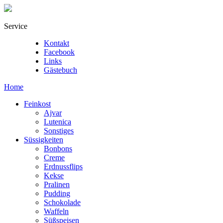
Service
Kontakt
Facebook
Links
Gästebuch
Home
Feinkost
Ajvar
Lutenica
Sonstiges
Süssigkeiten
Bonbons
Creme
Erdnussflips
Kekse
Pralinen
Pudding
Schokolade
Waffeln
Süßspeisen