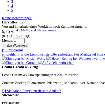
3
4
5
Keine Bewertungen
Hersteller:
Lion
Versand innerhalb eines Werktags nach Zahlungseingang.
inkl. MwSt., zzgl.
Versandkosten.
6,75 €
(0.9 kg | 7,50 €/kg)
Menge:
[!]
Preisalarm!
empfehlen
Für die Lieblingsliste bitte einloggen.
Für Merkzettel bitte 
Leona Cream 45 x 20g
Leona Cream 45 Einzelpackungen x 20g im Karton
Zutaten: Zucker, Pflanzenfett, Pflanzenöl, Molkenpulver, Kakaopulve
[?] Sie haben Fragen zu diesem Artikel?
Stichworte
Preisalarm