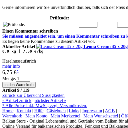
Gerne informieren wir Sie unverbindlich darüber, falls sich der Preis 
Prüfcode:
Einen Kommentar schreiben
Sie müssen
angemeldet
sein, um einen Kommentar schreiben zu 
Es liegen keine Kommentare zu diesem Artikel vor.
Aktueller Artikel
Leona Cream 45 x 20g
0.9 kg | 7,50 €/kg
Haselnussaufstrich
mehr Info
*
6,75 €
Menge:
Artikel 9 / 119
Zurück zur Übersicht Süssigkeiten
«
Artikel zurück
|
nächster Artikel
»
* Alle Preise inkl. MwSt., zzgl. Versandkosten.
Home
|
Kontakt
|
Hilfe
|
Gästebuch
|
Links
|
Impressum
|
AGB
|
Warenkorb
|
Mein Konto
|
Mein Merkzettel
|
Mein Wunschzettel
|
Öff
Balkan Store - Original Lebensmittel und Getränke vom Balkan für al
Online Versand für balkanesischen Produkte, Feinkost und Balkanspez