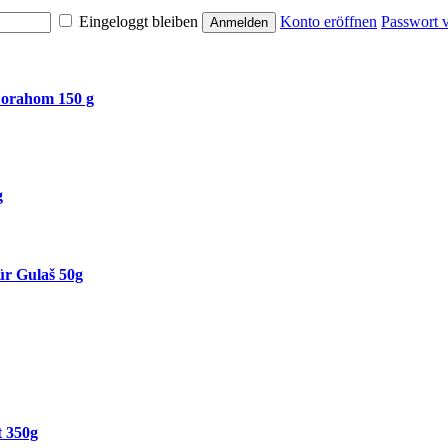
Eingeloggt bleiben
Konto eröffnen
Passwort 
 orahom 150 g
g
r Gulaš 50g
 350g