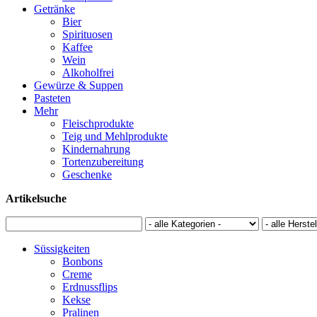
Getränke
Bier
Spirituosen
Kaffee
Wein
Alkoholfrei
Gewürze & Suppen
Pasteten
Mehr
Fleischprodukte
Teig und Mehlprodukte
Kindernahrung
Tortenzubereitung
Geschenke
Artikelsuche
Süssigkeiten
Bonbons
Creme
Erdnussflips
Kekse
Pralinen