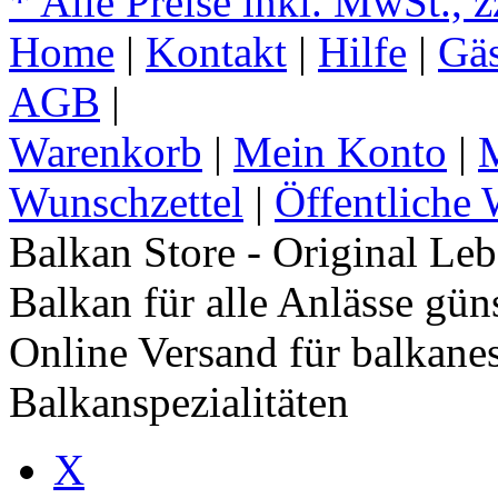
* Alle Preise inkl. MwSt., 
Home
|
Kontakt
|
Hilfe
|
Gä
AGB
|
Warenkorb
|
Mein Konto
|
M
Wunschzettel
|
Öffentliche 
Balkan Store - Original Le
Balkan für alle Anlässe gün
Online Versand für balkane
Balkanspezialitäten
X