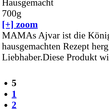
[+] zoom
MAMAs Ajvar ist die König
hausgemachten Rezept herges
Liebhaber.Diese Produkt wi
5
1
2